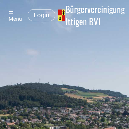
Bürgervereinigung
Login
Ittigen BVI
Menü